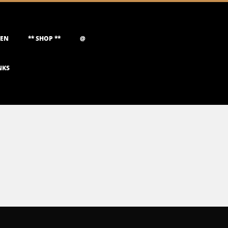
NEN
** SHOP **
@
NKS