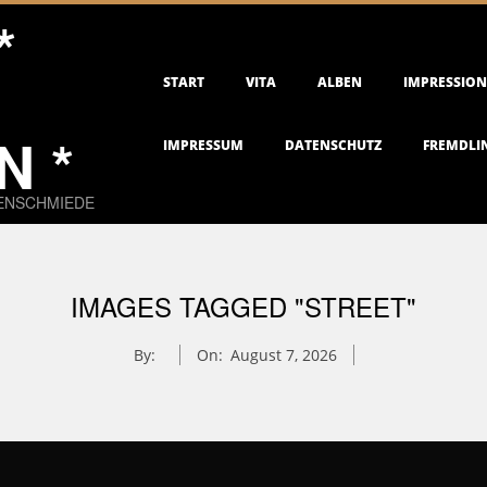
*
Primary
START
VITA
ALBEN
IMPRESSIO
Navigation
Menu
 *
IMPRESSUM
DATENSCHUTZ
FREMDLI
EENSCHMIEDE
IMAGES TAGGED "STREET"
By:
On:
August 7, 2026