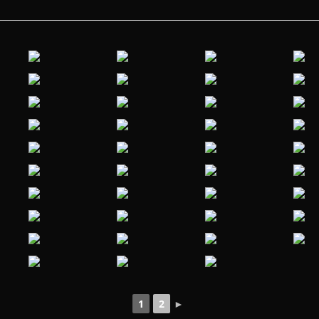
1
2
►