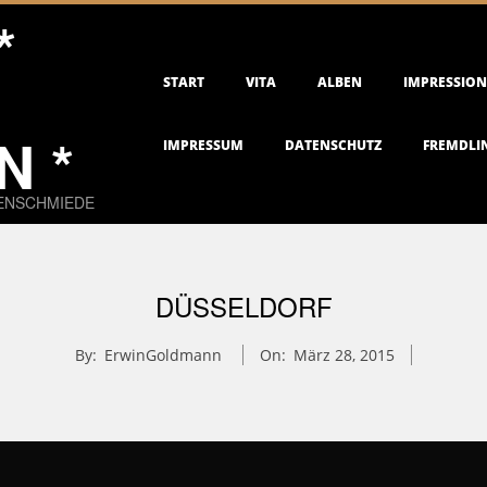
*
Primary
START
VITA
ALBEN
IMPRESSIO
Navigation
Menu
 *
IMPRESSUM
DATENSCHUTZ
FREMDLI
EENSCHMIEDE
DÜSSELDORF
By:
ErwinGoldmann
On:
März 28, 2015