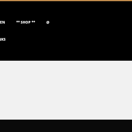
NEN
** SHOP **
@
NKS