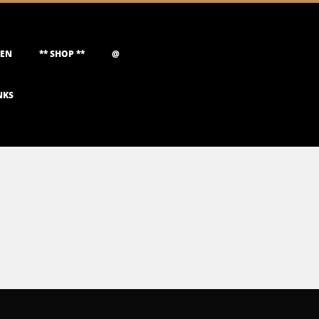
NEN
** SHOP **
@
NKS