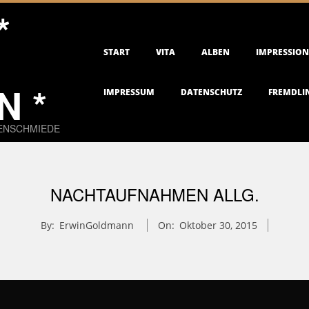
*
Primary
START
VITA
ALBEN
IMPRESSIO
Navigation
Menu
 *
IMPRESSUM
DATENSCHUTZ
FREMDLI
EENSCHMIEDE
NACHTAUFNAHMEN ALLG.
By:
ErwinGoldmann
On:
Oktober 30, 2015