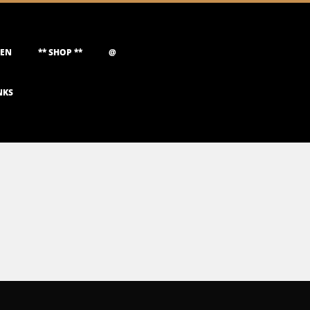
NEN
** SHOP **
@
NKS