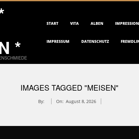
*
Primary
START
VITA
ALBEN
IMPRESSIO
Navigation
Menu
 *
IMPRESSUM
DATENSCHUTZ
FREMDLI
EENSCHMIEDE
IMAGES TAGGED "MEISEN"
By:
On:
August 8, 2026