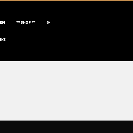
NEN
** SHOP **
@
NKS