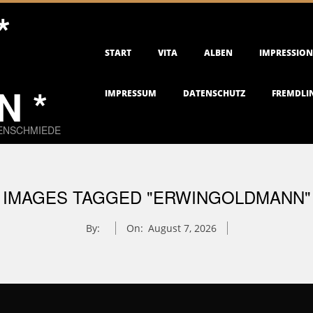
*
Primary
START
VITA
ALBEN
IMPRESSIO
Navigation
Menu
 *
IMPRESSUM
DATENSCHUTZ
FREMDLI
EENSCHMIEDE
IMAGES TAGGED "ERWINGOLDMANN"
By:
On:
August 7, 2026