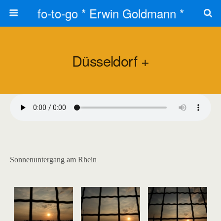
fo-to-go * Erwin Goldmann *
Düsseldorf +
Sonnenuntergang am Rhein